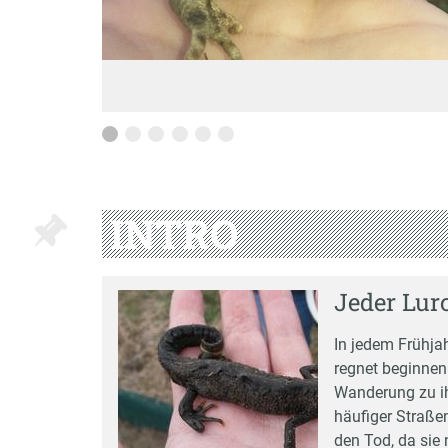
INTRO
Jeder Lurc
In jedem Frühjah
regnet beginnen
Wanderung zu i
häufiger Straße
den Tod, da sie 