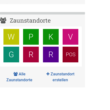
Zaunstandorte
W
P
K
V
G
R
R
POS
Alle
Zaunstandort
Zaunstandorte
erstellen