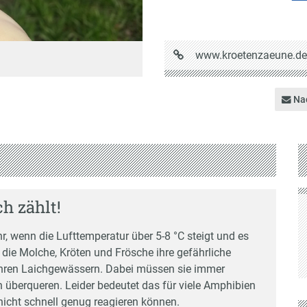
URL
www.kroetenzaeune.de
auf
Krötenzäune
Nac
h zählt!
r, wenn die Lufttemperatur über 5-8 °C steigt und es
 die Molche, Kröten und Frösche ihre gefährliche
hren Laichgewässern. Dabei müssen sie immer
n überqueren. Leider bedeutet das für viele Amphibien
nicht schnell genug reagieren können.