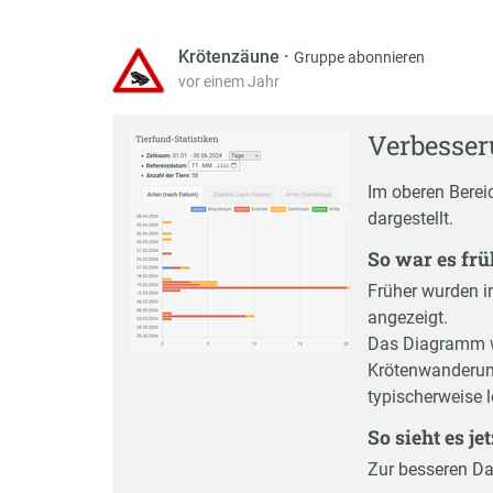
Krötenzäune
·
Gruppe abonnieren
vor einem Jahr
Verbesser
Im oberen Berei
dargestellt.
So war es frü
Früher wurden 
angezeigt.
Das Diagramm wa
Krötenwanderung
typischerweise l
So sieht es je
Zur besseren Da