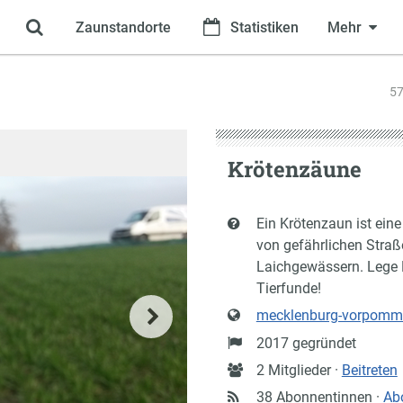
Zaunstandorte
Statistiken
Mehr
57
Krötenzäune
Kurzbeschreibung
Ein Krötenzaun ist ein
von gefährlichen Stra
Laichgewässern. Lege 
Tierfunde!
Website
mecklenburg-vorpomm
Gründung
2017 gegründet
Anzahl
2 Mitglieder ·
Beitreten
Mitglieder
38 Abonnentinnen ·
Ab