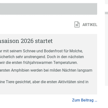
ARTIKEL
nsaison 2026 startet
ar mit seinem Schnee und Bodenfrost für Molche,
sicherlich sehr anstrengend. Doch in den nächsten
wir die ersten frühjahrswarmen Temperaturen.
 ersten Amphibien werden bei milden Nächten langsam
e Tiere gesichtet, aber die ersten Aktivitäten sind in
Zum Beitrag …