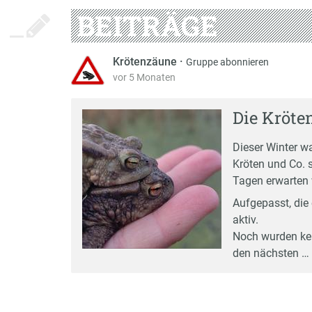
BEITRÄGE
Krötenzäune
·
Gruppe abonnieren
vor 5 Monaten
Die Kröte
Dieser Winter w
Kröten und Co. 
Tagen erwarten 
Aufgepasst, die
aktiv.
Noch wurden kein
den nächsten …