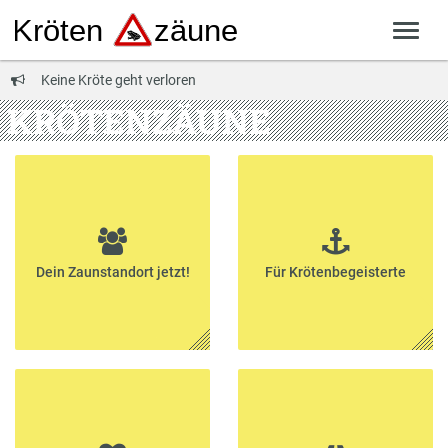
Keine Kröte geht verloren
KRÖTENZÄUNE
Dein Zaunstandort jetzt!
Für Krötenbegeisterte