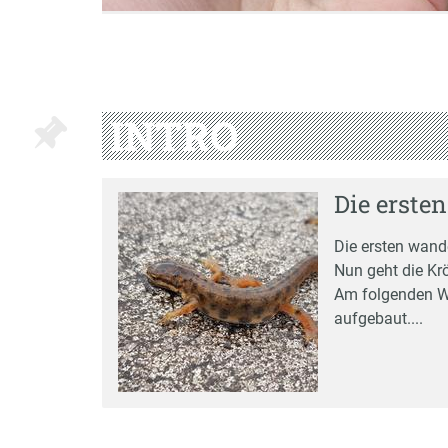
INTRO
Die ersten
Die ersten wand
Nun geht die Kr
Am folgenden W
aufgebaut....