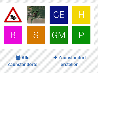
GE
H
B
S
GM
P
Alle
Zaunstandort
Zaunstandorte
erstellen