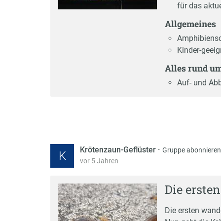
für das aktu
Allgemeines
Amphibiensc
Kinder-geeig
Alles rund u
Auf- und Abb
Krötenzaun-Geflüster
·
Gruppe abonnieren
K
vor 5 Jahren
Die ersten
Die ersten wand