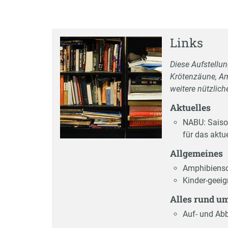
Links
Diese Aufstellu
Krötenzäune, A
weitere nützlich
Aktuelles
NABU: Saiso
für das aktu
Allgemeines
Amphibiensc
Kinder-geeig
Alles rund u
Auf- und Abb