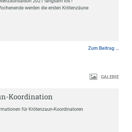
ötenzaunsaison 2021 langsam los !
ochenende werden die ersten Krötenzäune
Zum Beitrag …
GALERIE
un-Koordination
formationen für Krötenzaun-Koordinatoren