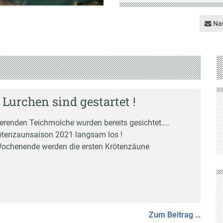
auf
Krötenzäune
Nac
 Lurchen sind gestartet !
erenden Teichmolche wurden bereits gesichtet....
ötenzaunsaison 2021 langsam los !
ochenende werden die ersten Krötenzäune
Zum Beitrag …