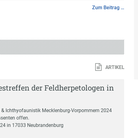
Zum Beitrag …
ARTIKEL
streffen der Feldherpetologen in
ie & Ichthyofaunistik Mecklenburg-Vorpommern 2024
ssenten offen.
 2024 in 17033 Neubrandenburg