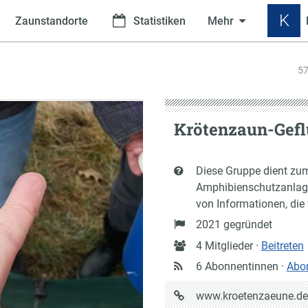
K
Zaunstandorte
Statistiken
Mehr
57
Krötenzaun-Gefl
Kurzbeschreibung
Diese Gruppe dient zu
Amphibienschutzanlage
von Informationen, die 
Gründung
2021 gegründet
Anzahl
4 Mitglieder ·
Beitreten
Mitglieder
6 Abonnentinnen ·
Abo
URL
www.kroetenzaeune.de