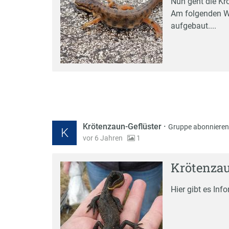
Nun geht die Kr
Am folgenden W
aufgebaut....
Krötenzaun-Geflüster
·
Gruppe abonnieren
K
vor 6 Jahren
1
Krötenza
Hier gibt es In