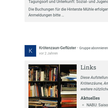
Tagungsort und Unterkunft: Sozial- und Juge
Die Buchungen für die Hinterste Mühle erfolg
Anmeldungen bitte …
Krötenzaun-Geflüster
·
Gruppe abonnieren
K
vor 2 Jahren
Links
Diese Aufstellu
Krötenzäune, A
weitere nützlich
Aktuelles
NABU: Saiso