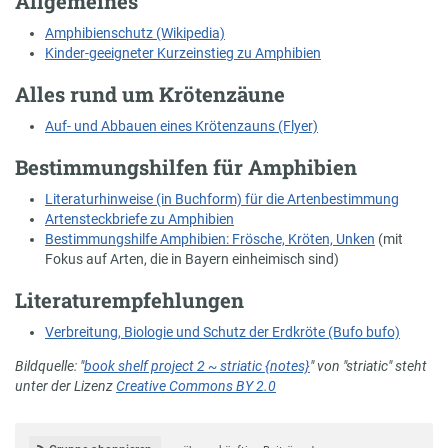
Allgemeines
Amphibienschutz (Wikipedia)
Kinder-geeigneter Kurzeinstieg zu Amphibien
Alles rund um Krötenzäune
Auf- und Abbauen eines Krötenzauns (Flyer)
Bestimmungshilfen für Amphibien
Literaturhinweise (in Buchform) für die Artenbestimmung
Artensteckbriefe zu Amphibien
Bestimmungshilfe Amphibien: Frösche, Kröten, Unken
(mit
Fokus auf Arten, die in Bayern einheimisch sind)
Literaturempfehlungen
Verbreitung, Biologie und Schutz der Erdkröte (Bufo bufo)
Bildquelle: "
book shelf project 2 ~ striatic {notes}
" von "striatic" steht
unter der Lizenz
Creative Commons BY 2.0