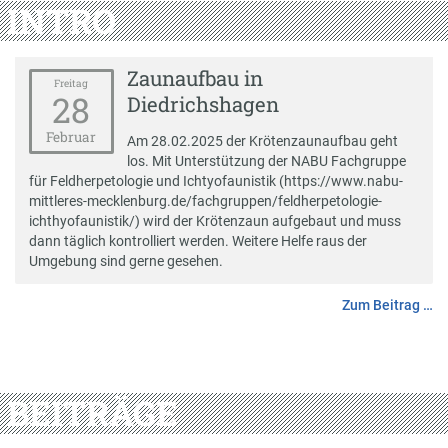
INTRO
Zaunaufbau in
Freitag
28
Diedrichshagen
Februar
Am 28.02.2025 der Krötenzaunaufbau geht
los. Mit Unterstützung der NABU Fachgruppe
für Feldherpetologie und Ichtyofaunistik (https://www.nabu-
mittleres-mecklenburg.de/fachgruppen/feldherpetologie-
ichthyofaunistik/) wird der Krötenzaun aufgebaut und muss
dann täglich kontrolliert werden. Weitere Helfe raus der
Umgebung sind gerne gesehen.
Zum Beitrag …
BEITRÄGE