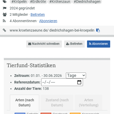
Schlagworte
#
Kröpelin
#
Erdkröte
#
Krötenzaun
#
Diedrichshagen
Gründung
2024 gegründet
Anzahl
2 Mitglieder ·
Beitreten
Mitglieder
4 Abonnentinnen ·
Abonnieren
URL
www.kroetenzaeune.de/
diedrichshagen-bei-kroepelin
auf
Krötenzäune
Nachricht schreiben
Beitreten
Abonnieren
Tierfund-Statistiken
Zeitraum:
01.01. - 30.06.2026
Referenzdatum:
Anzahl der Tiere:
138
Arten (nach
Zustand (nach
Arten
Datum)
Datum)
(Verteilung)