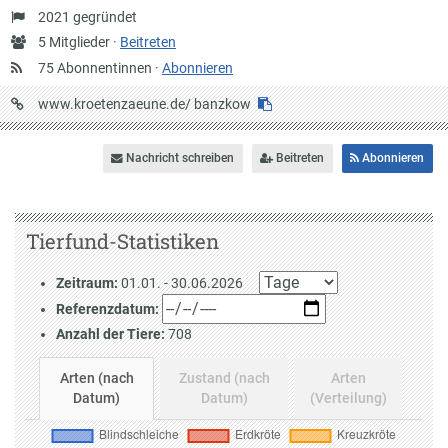
Gründung
2021 gegründet
Anzahl
5 Mitglieder ·
Beitreten
Mitglieder
75 Abonnentinnen ·
Abonnieren
URL
www.kroetenzaeune.de/
banzkow
auf
Krötenzäune
Nachricht schreiben
Beitreten
Abonnieren
Tierfund-Statistiken
Zeitraum:
01.01. - 30.06.2026
Referenzdatum:
Anzahl der Tiere:
708
Arten (nach
Zustand (nach
Arten
Datum)
Datum)
(Verteilung)