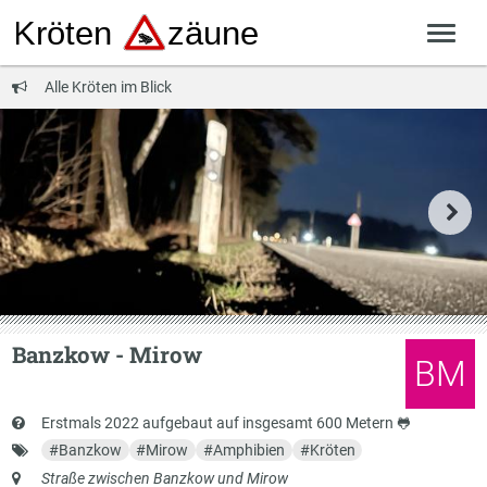
Alle Kröten im Blick
Banzkow - Mirow
BM
Kurzbeschreibung
Erstmals 2022 aufgebaut auf insgesamt 600 Metern 🐸
Schlagworte
#
Banzkow
#
Mirow
#
Amphibien
#
Kröten
Anschrift
Straße zwischen Banzkow und Mirow