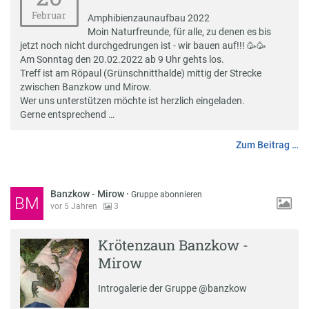
Februar
Amphibienzaunaufbau 2022
Moin Naturfreunde, für alle, zu denen es bis
jetzt noch nicht durchgedrungen ist - wir bauen auf!!! 🥳🥳
Am Sonntag den 20.02.2022 ab 9 Uhr gehts los.
Treff ist am Röpaul (Grünschnitthalde) mittig der Strecke
zwischen Banzkow und Mirow.
Wer uns unterstützen möchte ist herzlich eingeladen.
Gerne entsprechend …
Zum Beitrag …
Banzkow - Mirow
·
Gruppe abonnieren
BM
vor 5 Jahren
3
Krötenzaun Banzkow -
Mirow
Introgalerie der Gruppe @banzkow