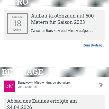
INTRO
Aufbau Krötenzaun auf 600
Samstag
18
Metern für Saison 2023
März
Zwischen Banzkow und Mirrow aufgebaut
Zum Beitrag …
BEITRÄGE
Banzkow - Mirow
·
Gruppe abonnieren
BM
vor 3 Monaten
Abbau des Zaunes erfolgte am
24.04.2026