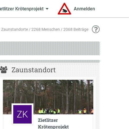
etlitzer Krötenprojekt
Anmelden
 Zaunstandorte / 2268 Menschen / 2068 Beiträge
Zaunstandort
ZK
Zietlitzer
Krötenprojekt