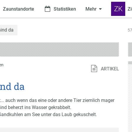
ZK
Zaunstandorte
Statistiken
Mehr
Zi
sind da
57
en
ARTIKEL
ind da
t... auch wenn das eine oder andere Tier ziemlich mager
ind beherzt ins Wasser gekrabbelt.
 Sandkuhlen am See unter das Laub gekuschelt.