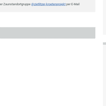
der Zaunstandortgruppe
@zietlitzer-kroetenprojekt
per E-Mail