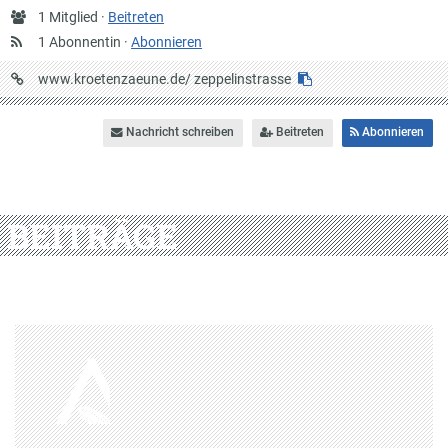
Anzahl
1 Mitglied ·
Beitreten
Mitglieder
1 Abonnentin ·
Abonnieren
URL
www.kroetenzaeune.de/
zeppelinstrasse
auf
Krötenzäune
Nachricht schreiben
Beitreten
Abonnieren
BEITRÄGE