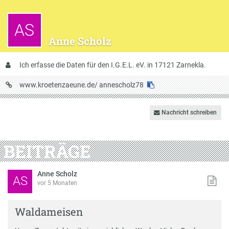
AS
Anne Scholz
Über
Ich erfasse die Daten für den I.G.E.L. eV. in 17121 Zarnekla.
mich
URL
www.kroetenzaeune.de/
annescholz78
auf
Krötenzäune
Nachricht schreiben
BEITRÄGE
Anne Scholz
AS
vor 5 Monaten
Waldameisen