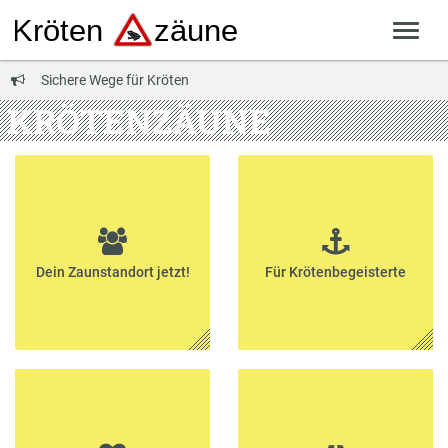
Sichere Wege für Kröten
KRÖTENZÄUNE
Dein Zaunstandort jetzt!
Für Krötenbegeisterte